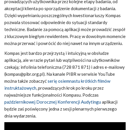
prowadzących użytkownika przez kolejne etapy badania, od
akceptacji klienta po sporządzenie dokumentacji z badania.
Dzięki wypełnianiu poszczególnych kwestionariuszy Kompas
pozwala stosować odpowiednie do sytuacji standardy
techniczne. Badanie za pomocą aplikacji może prowadzić zespół
z kluczowym biegłym rewidentem. Pracę w dowolnym momencie
można przerwać i powrócić do niej nawet na innym urządzeniu.
Kompas jest bardzo przejrzystą i intuicyjną w obsłudze
aplikacją, ale w razie pytań lub wątpliwości na użytkowników
czekają: infolinia telefoniczna (728 871 871) i adres e-mailowy
(kompas@pibr.org.pl). Na kanale PIBR w serwisie YouTube
można także zobaczyć
serię osiemnastu krótkich filmów
instruktażowych
, prowadzących krok po kroku przez
najważniejsze funkcjonalności Kompasu. Podczas
październikowej Dorocznej Konferencji Audytingu
aplikacji
będzie zaś poświęcony jedna z sesji plenarnych pierwszego
dnia wydarzenia.