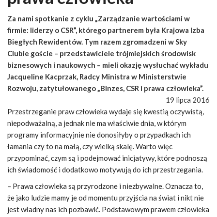
Za nami spotkanie z cyklu „Zarządzanie wartościami w
firmie: liderzy o CSR”, którego partnerem była Krajowa Izba
Biegłych Rewidentów. Tym razem zgromadzeni w Sky
Clubie goście – przedstawiciele trójmiejskich środowisk
biznesowych i naukowych – mieli okazję wysłuchać wykładu
Jacqueline Kacprzak, Radcy Ministra w Ministerstwie
Rozwoju, zatytułowanego „Binzes, CSR i prawa człowieka”.
19 lipca 2016
Przestrzeganie praw człowieka wydaje się kwestią oczywistą,
niepodważalną, a jednak nie ma właściwie dnia, w którym
programy informacyjnie nie donosiłyby o przypadkach ich
łamania czy to na małą, czy wielką skalę. Warto więc
przypominać, czym są i podejmować inicjatywy, które podnoszą
ich świadomość i dodatkowo motywują do ich przestrzegania.
– Prawa człowieka są przyrodzone i niezbywalne. Oznacza to,
że jako ludzie mamy je od momentu przyjścia na świat i nikt nie
jest władny nas ich pozbawić. Podstawowym prawem człowieka