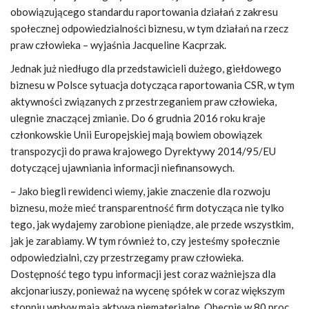
obowiązującego standardu raportowania działań z zakresu
społecznej odpowiedzialności biznesu, w tym działań na rzecz
praw człowieka
– wyjaśnia Jacqueline Kacprzak.
Jednak już niedługo dla przedstawicieli dużego, giełdowego
biznesu w Polsce sytuacja dotycząca raportowania CSR, w tym
aktywności związanych z przestrzeganiem praw człowieka,
ulegnie znaczącej zmianie. Do 6 grudnia 2016 roku kraje
członkowskie Unii Europejskiej mają bowiem obowiązek
transpozycji do prawa krajowego Dyrektywy 2014/95/EU
dotyczącej ujawniania informacji niefinansowych.
– Jako biegli rewidenci wiemy, jakie znaczenie dla rozwoju
biznesu, może mieć transparentność firm dotycząca nie tylko
tego, jak wydajemy zarobione pieniądze, ale przede wszystkim,
jak je zarabiamy. W tym również to, czy jesteśmy społecznie
odpowiedzialni, czy przestrzegamy praw człowieka.
Dostępność tego typu informacji jest coraz ważniejsza dla
akcjonariuszy, ponieważ na wycenę spółek w coraz większym
stopniu wpływ mają aktywa niematerialne. Obecnie w 80 proc.