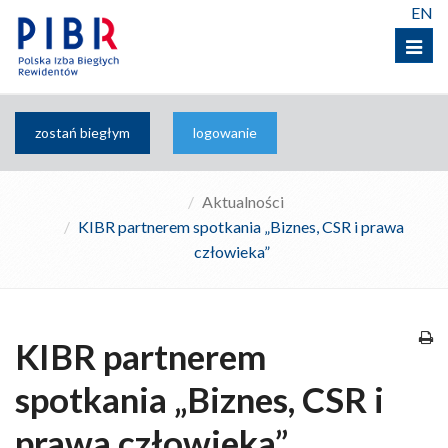
EN
Menu
zostań biegłym
logowanie
Aktualności
KIBR partnerem spotkania „Biznes, CSR i prawa
człowieka”
KIBR partnerem
spotkania „Biznes, CSR i
prawa człowieka”