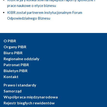
prace naukowe o etyce biznesu
KIBR został partnerem instytucjonalnym Forum
Odpowiedzialnego Biznesu
O PIBR
Organy PIBR
Biuro PIBR
Regionalne oddziały
Patronat PIBR
Biuletyn PIBR
Kontakt
Prawo i standardy
Samorząd
Współpraca międzynarodowa
Rejestr biegłych rewidentów