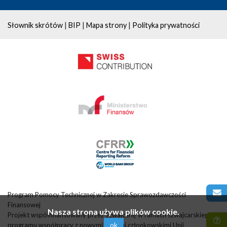
|
|
|
Słownik skrótów
BIP
Mapa strony
Polityka prywatności
Program Pomocy Technicznej w Zakresie Sprawozdawczości
Finansowej
Nasza strona używa plików cookie.
Projekt współfinansowany przez Szwajcarię w ramach szwajcarskiego
ok
programu współpracy z nowymi krajami członkowskimi Unii