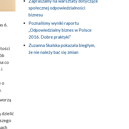
Zapraszamy na warsztaty dotyczące
społecznej odpowiedzialności
biznesu
Poznaliśmy wyniki raportu
s 6.
„Odpowiedzialny biznes w Polsce
2016. Dobre praktyki”
Zuzanna Skalska pokazała biegłym,
tości
że nie należy bać się zmian
sób
na co
 i
ę o
.
tworzą
dzielić
aszego
mach