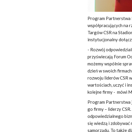
Program Partnerstwa F
współpracujących na r
Targów CSR na Stadio
instytucjonalny dołąc
- Rozwój odpowiedzial
przyświecają Forum Od
możemy wspólnie sprawi
dzień w swoich firmach
rozwoju liderów CSR w 
wartościach, uczyć i in
kolejne firmy - mówi 
Program Partnerstwa 
go firmy – liderzy CSR
odpowiedzialnego bizn
się wiedzą i zdobywać
samorządu. To także dl