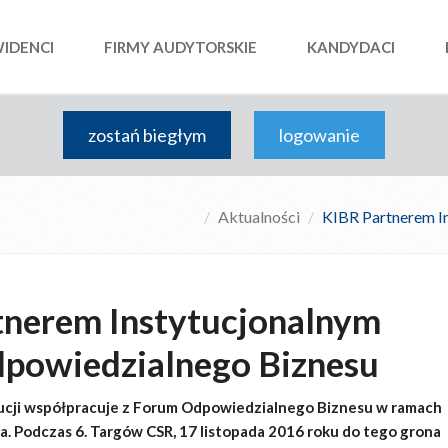
WIDENCI
FIRMY AUDYTORSKIE
KANDYDACI
zostań biegłym
logowanie
Aktualności
KIBR Partnerem I
tnerem Instytucjonalnym
powiedzialnego Biznesu
ytucji współpracuje z Forum Odpowiedzialnego Biznesu w ramach
. Podczas 6. Targów CSR, 17 listopada 2016 roku do tego grona