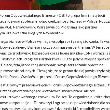
orum Odpowiedzialnego Biznesu (FOB) to grupa firm i instytucji
zecz rozwoju społecznej odpowiedzialności biznesu w Polsce. Podcza
nie PGE Narodowym w Warszawie do Programu jako partner
zyła Krajowa Izba Biegłych Rewidentów.
nego biznesu w Polsce wymaga współpracy i zaangażowania. Te war
powiedzialnego Biznesu i wszystkim naszym partnerom. W ten spo
ać, że środowisko biznesowe coraz lepiej zna ideę CSR i wdraża ją 
 i instytucjach. Program Partnerstwa FOB to jedyne miejsce spotkań
Polsce, firm, które chcą doskonalić swoje zarządzanie oparte na
spirować się od innych. Cieszę się, że to grono dzisiaj powiększyło si
Mirella Panek-Owsiańska, prezeska Forum Odpowiedzialnego Biznesu
jest głównym przedsięwzięciem Forum Odpowiedzialnego Biznesu, 
. Przedsiębiorstwa będące w czołówce swoich branż, ale też
esu i zrównoważonego rozwoju w Polsce. To organizacje, które chcą 
 nowe kompetencje. – To zaszczyt i ogromna odpowiedzialność dla n
a nas motywacja, aby kontynuować działania, które podjęliśmy w ra