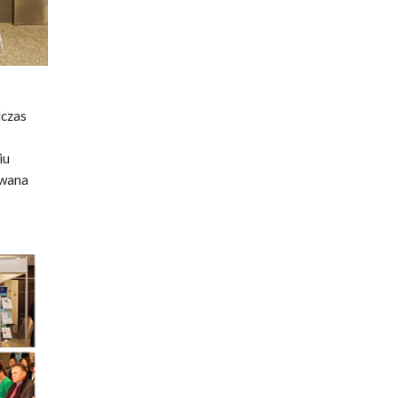
dczas
iu
owana