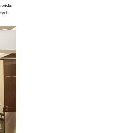
dowisku
głych