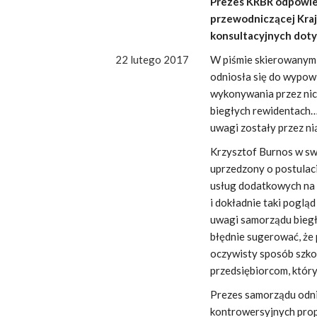
Prezes KRBR odpowiedz
przewodniczącej Kra
konsultacyjnych dot
22 lutego 2017
W piśmie skierowanym
odniosła się do wypow
wykonywania przez nic
biegłych rewidentach… 
uwagi zostały przez ni
Krzysztof Burnos w swo
uprzedzony o postulaci
usług dodatkowych na r
i dokładnie taki pogl
uwagi samorządu biegł
błędnie sugerować, że
oczywisty sposób szko
przedsiębiorcom, któr
Prezes samorządu odni
kontrowersyjnych pro