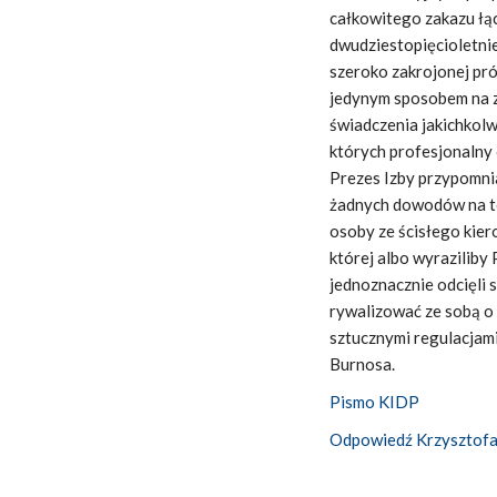
całkowitego zakazu łą
dwudziestopięcioletnie
szeroko zakrojonej pró
jedynym sposobem na z
świadczenia jakichkol
których profesjonalny 
Prezes Izby przypomnia
żadnych dowodów na t
osoby ze ścisłego kie
której albo wyraziliby
jednoznacznie odcięli 
rywalizować ze sobą o 
sztucznymi regulacjami
Burnosa.
Pismo KIDP
Odpowiedź Krzysztofa