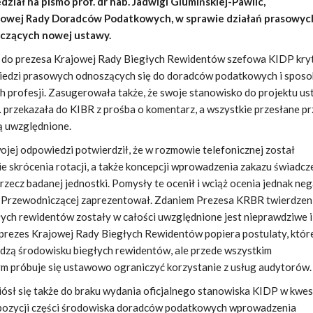
iał na pismo prof. dr hab. Jadwigi Glumińskiej-Pawlic,
jowej Rady Doradców Podatkowych, w sprawie działań prasowych
yczących nowej ustawy.
 do prezesa Krajowej Rady Biegłych Rewidentów szefowa KIDP kry
iedzi prasowych odnoszących się do doradców podatkowych i spos
h profesji. Zasugerowała także, że swoje stanowisko do projektu us
przekazała do KIBR z prośba o komentarz, a wszystkie przesłane pr
ą uwzględnione.
jej odpowiedzi potwierdził, że w rozmowie telefonicznej został
e skrócenia rotacji, a także koncepcji wprowadzenia zakazu świadcz
zecz badanej jednostki. Pomysły te ocenił i wciąż ocenia jednak ne
ąd Przewodniczącej zaprezentował. Zdaniem Prezesa KRBR twierdzeni
ych rewidentów zostały w całości uwzględnione jest nieprawdziwe 
 prezes Krajowej Rady Biegłych Rewidentów popiera postulaty, któr
dzą środowisku biegłych rewidentów, ale przede wszystkim
ym próbuje się ustawowo ograniczyć korzystanie z usług audytorów.
ósł się także do braku wydania oficjalnego stanowiska KIDP w kwes
pozycji części środowiska doradców podatkowych wprowadzenia