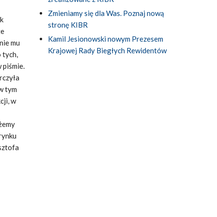
Zmieniamy się dla Was. Poznaj nową
ak
stronę KIBR
że
Kamil Jesionowski nowym Prezesem
nie mu
Krajowej Rady Biegłych Rewidentów
 tych,
 piśmie.
arczyła
w tym
ji, w
ożemy
rynku
sztofa