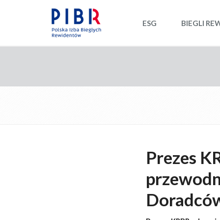
ESG
BIEGLI RE
Prezes K
przewodn
Doradcó