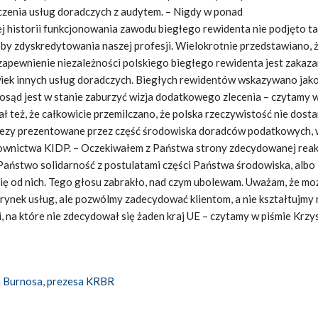
czenia usług doradczych z audytem. – Nigdy w ponad
j historii funkcjonowania zawodu biegłego rewidenta nie podjęto t
by zdyskredytowania naszej profesji. Wielokrotnie przedstawiano, 
apewnienie niezależności polskiego biegłego rewidenta jest zakaza
wiek innych usług doradczych. Biegłych rewidentów wskazywano jako
osąd jest w stanie zaburzyć wizja dodatkowego zlecenia – czytamy w
ł też, że całkowicie przemilczano, że polska rzeczywistość nie dost
ezy prezentowane przez część środowiska doradców podatkowych, 
rownictwa KIDP. – Oczekiwałem z Państwa strony zdecydowanej reakc
 Państwo solidarność z postulatami części Państwa środowiska, albo
się od nich. Tego głosu zabrakło, nad czym ubolewam. Uważam, że m
rynek usług, ale pozwólmy zadecydować klientom, a nie kształtujmy 
, na które nie zdecydował się żaden kraj UE – czytamy w piśmie Krzy
 Burnosa, prezesa KRBR